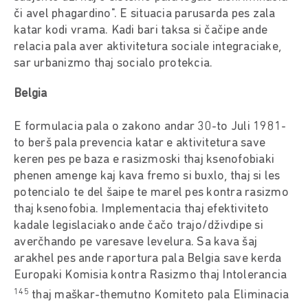
či avel phagardino". E situacia parusarda pes zala
katar kodi vrama. Kadi bari taksa si čačipe ande
relacia pala aver aktivitetura sociale integraciake,
sar urbanizmo thaj socialo protekcia.
Belgia
E formulacia pala o zakono andar 30-to Juli 1981-
to berš pala prevencia katar e aktivitetura save
keren pes pe baza e rasizmoski thaj ksenofobiaki
phenen amenge kaj kava fremo si buxlo, thaj si les
potencialo te del šaipe te marel pes kontra rasizmo
thaj ksenofobia. Implementacia thaj efektiviteto
kadale legislaciako ande čačo trajo/dživdipe si
averčhando pe varesave levelura. Sa kava šaj
arakhel pes ande raportura pala Belgia save kerda
Europaki Komisia kontra Rasizmo thaj Intolerancia
145
thaj maškar-themutno Komiteto pala Eliminacia