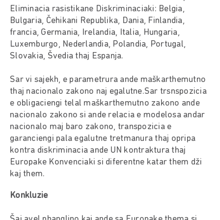
Eliminacia rasistikane Diskriminaciaki: Belgia,
Bulgaria, Čehikani Republika, Dania, Finlandia,
francia, Germania, Irelandia, Italia, Hungaria,
Luxemburgo, Nederlandia, Polandia, Portugal,
Slovakia, Švedia thaj Espanja.
Sar vi sajekh, e parametrura ande maškarthemutno
thaj nacionalo zakono naj egalutne.Sar trsnspozicia
e obligaciengi telal maškarthemutno zakono ande
nacionalo zakono si ande relacia e modelosa andar
nacionalo maj baro zakono, transpozicia e
garanciengi pala egalutne tretmanura thaj opripa
kontra diskriminacia ande UN kontraktura thaj
Europake Konvenciaki si diferentne katar them dži
kaj them.
Konkluzie
Šaj avel phanglino kaj ande sa Europake thema si