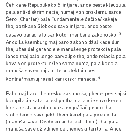
Čehikane Republikako či intjarel ande peste klauzula
pala anti-diskriminacia, numaj von proklamuisarde
Šero (Charter) pala Fundamentale čačipa/xakaja
thaj bazikane Slobode savo intjarel ande peste
3
gasavo paragrafo sar kotor maj bare zakonosko.
Ando Luksemburg maj baro zakono džal kade dur
thaj užes del garancie e manušenge protekcia pala
lende thaj pala lengo barvalipe thaj ande relacia pala
kava von protektuin/len sama numaj pala kodola
manuša saven naj zor te protektuin pes
4
kontra/mamuj rasistikani diskriminacia.
Pala maj baro themesko zakono šaj phenel pes kaj si
kompilacia katar areslipa thaj garancie savo keren
khetane standardo e xakajengo/čačipengo thaj
slobodengo savo jekh them kerel pala pire cicila
(manuša save dživdinen ande jekh them) thaj pala
manuša save dživdinen pe themeski teritoria. Ande