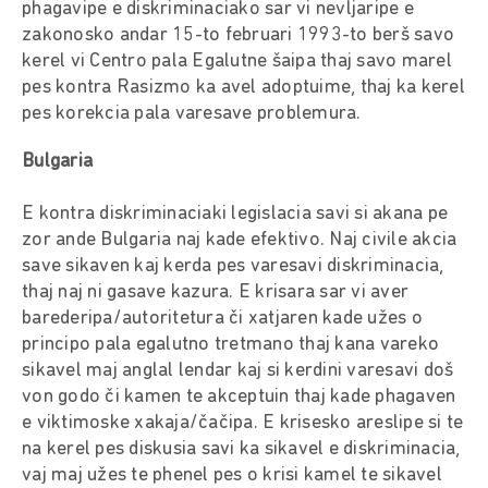
phagavipe e diskriminaciako sar vi nevljaripe e
zakonosko andar 15-to februari 1993-to berš savo
kerel vi Centro pala Egalutne šaipa thaj savo marel
pes kontra Rasizmo ka avel adoptuime, thaj ka kerel
pes korekcia pala varesave problemura.
Bulgaria
E kontra diskriminaciaki legislacia savi si akana pe
zor ande Bulgaria naj kade efektivo. Naj civile akcia
save sikaven kaj kerda pes varesavi diskriminacia,
thaj naj ni gasave kazura. E krisara sar vi aver
barederipa/autoritetura či xatjaren kade užes o
principo pala egalutno tretmano thaj kana vareko
sikavel maj anglal lendar kaj si kerdini varesavi doš
von godo či kamen te akceptuin thaj kade phagaven
e viktimoske xakaja/čačipa. E krisesko areslipe si te
na kerel pes diskusia savi ka sikavel e diskriminacia,
vaj maj užes te phenel pes o krisi kamel te sikavel