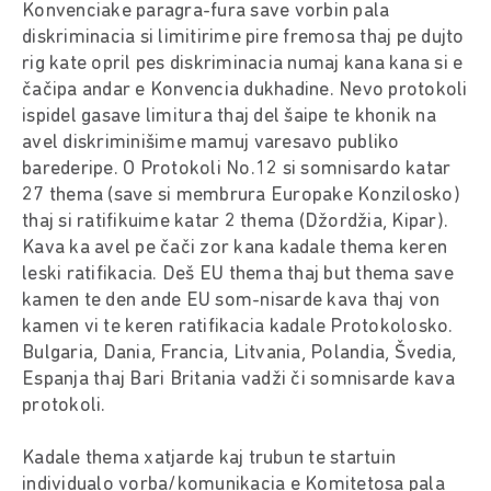
Konvenciake paragra-fura save vorbin pala
diskriminacia si limitirime pire fremosa thaj pe dujto
rig kate opril pes diskriminacia numaj kana kana si e
čačipa andar e Konvencia dukhadine. Nevo protokoli
ispidel gasave limitura thaj del šaipe te khonik na
avel diskriminišime mamuj varesavo publiko
barederipe. O Protokoli No.12 si somnisardo katar
27 thema (save si membrura Europake Konzilosko)
thaj si ratifikuime katar 2 thema (Džordžia, Kipar).
Kava ka avel pe čači zor kana kadale thema keren
leski ratifikacia. Deš EU thema thaj but thema save
kamen te den ande EU som-nisarde kava thaj von
kamen vi te keren ratifikacia kadale Protokolosko.
Bulgaria, Dania, Francia, Litvania, Polandia, Švedia,
Espanja thaj Bari Britania vadži či somnisarde kava
protokoli.
Kadale thema xatjarde kaj trubun te startuin
individualo vorba/komunikacia e Komitetosa pala