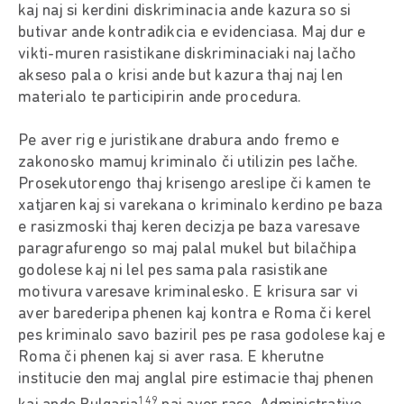
kaj naj si kerdini diskriminacia ande kazura so si
butivar ande kontradikcia e evidenciasa. Maj dur e
vikti-muren rasistikane diskriminaciaki naj lačho
akseso pala o krisi ande but kazura thaj naj len
materialo te participirin ande procedura.
Pe aver rig e juristikane drabura ando fremo e
zakonosko mamuj kriminalo či utilizin pes lačhe.
Prosekutorengo thaj krisengo areslipe či kamen te
xatjaren kaj si varekana o kriminalo kerdino pe baza
e rasizmoski thaj keren decizja pe baza varesave
paragrafurengo so maj palal mukel but bilačhipa
godolese kaj ni lel pes sama pala rasistikane
motivura varesave kriminalesko. E krisura sar vi
aver barederipa phenen kaj kontra e Roma či kerel
pes kriminalo savo baziril pes pe rasa godolese kaj e
Roma či phenen kaj si aver rasa. E kherutne
institucie den maj anglal pire estimacie thaj phenen
149