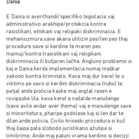
Dania
E Dania si averčhandi/specifiko legislacia vaj
administrativo arakhipe/protekcia kontra
rasistikani, etnikani vaj religiaki diskriminacia. E
mehaniozmura save akana utilizin pes/len pes thaj
procedure save si kerdine te maren pes
mamuj/kontra trasistikani vaj religikani
diskriminacia či butjaren lačhe. Angluno problemo si
kaj e Dania kerda implementacia numaj maškar
zakono kontra kriminalo. Kava maj dur kerel te o
viktimo pe savo si kerdini diskriminacia trubul te
patjal ande piolicia kaske maj anglal resen e
rovipaske lila. kava kerel e našalde manušenge
(save avile andar aver thema) vaj e manušenge save
si minoritetura, pharipe godolese kaj si len dar te
džan ande policia. Civilo kriseski procedura si kuč
thaj šaipa pala slobodo juristikano ažutipe si
limitirime. Ande maj paluni vrama kerdino si decizji