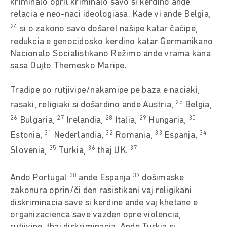
kriminalo opril kriminalo savo si kerdino ande
relacia e neo-naci ideologiasa. Kade vi ande Belgia,
24
si o zakono savo došarel našipe katar čačipe,
redukcia e genocidosko kerdino katar Germanikano
Nacionalo Socialistikano Režimo ande vrama kana
sasa Dujto Themesko Maripe.
Tradipe po rutjivipe/nakamipe pe baza e naciaki,
25
rasaki, religiaki si došardino ande Austria,
Belgia,
26
27
28
29
30
Bulgaria,
Irelandia,
Italia,
Hungaria,
31
32
33
34
Estonia,
Nederlandia,
Romania,
Espanja,
35
36
37
Slovenia,
Turkia,
thaj UK.
38
39
Ando Portugal
ande Espanja
došimaske
zakonura oprin/či den rasistikani vaj religikani
diskriminacia save si kerdine ande vaj khetane e
organizacienca save vazden opre violencia,