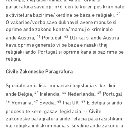
rutjivipe, thaj diskriminacia. Ande Turkia si
paragrafura save oprin/či den te keren pes kriminale
40
aktivitetura bazirime/kerdine pe baza e religiaki.
O vakaripe/vorba savo dukhavel avere manuše si
oprime ande zakono kontra/mamuj o kriminalo
41
42
ande Austria,
Portugal.
Dži kaj si ande Austria
kava oprime generalo vi pe baza e rasaki thaj
religiaki ando Portugal si oprime kana si bazirime pe
religia.
Civile Zakoneske Paragrafura
Specialo anti-diskriminaciaki legislacia si kerdini
43
44
45
ande Belgia,
Irelandia,
Nederlandia,
Portugal,
46
47
48
49
Romania,
Švedia,
thaj UK.
E Belgia si ando
50
proceso te kerel gasavi legislacia.
Civile
zakoneske paragrafura ande relacia pala rasistikani
vaj religikani diskriminacia si šuvdine ande zakonura