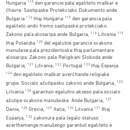
115
Hungaria
den garancie pala egaliteto maškar e
čhavre. Sastipaske Protekciako Dokumento ande
116
117
Bulgaria
thaj Hungaria
den garancia pala
egaliteto ando fremo sastipaske protekciako.
118
119
Zakono pala alosaripa ande Bulgaria,
Litvania
120
thaj Polandia
del egalutne garancie svakone
manušese pala prezidentoske thaj parlamentare
alosaripa. Zakono pala Religikani Sloboda ande
121
122
123
Bulgaria,
Litvania,
Portugal
thaj Espanja
124
den egaliteto maškar averčhande religiake
125
grupe. Socialo ažutipasko zakono ande Bulgaria,
126
Litvania
garantuin egalutno akseso pala socialo
127
ažutipe svakone manušeske. Ande Bulgaria,
128
129
130
131
Dania,
Grecia,
Italia,
Litvania
thaj
132
Espanja,
zakonura pala legalo statuso
averthemenge manušengo garantuil egaliteto e