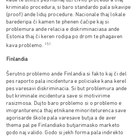
kade te utilizil pes numaj uži civilo procedura thaj
kriminalo procedura, si baro standardo pala sikavipe
(proof) ande liduj procedure. Nacionale thaj lokale
barederipa či kamen te phenen čačipe kaj si
problemura ande relacia e diskriminaciasa ande
Estonia thaj či keren rodipa po drom te phagaven
151
kava problemo.
Finlandia
Šerutno problemo ande Finlandia si fakto kaj či del
pes raporto pala incidentura e policiake kana kerel
pes varesavi diskriminacia. Si but problemura ande
but kriminale incidentura save si motivirime
rasizmosa. Dujto baro problemo si o problemo e
imigranturenca thaj etnikane minoriteturenca save
agorisarde škole pala varesave butja a de aver
thema pal pe Finlandiako butjarimasko marketo
godo naj valido. Godo si jekh forma pala indirekto