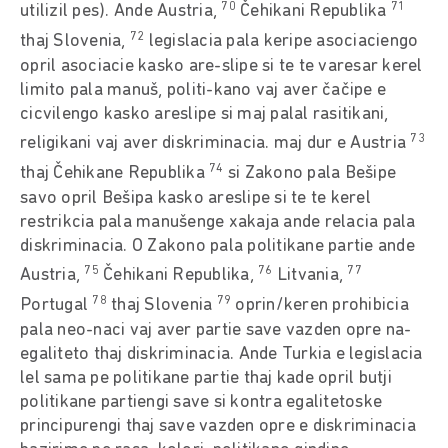
70
71
utilizil pes). Ande Austria,
Čehikani Republika
72
thaj Slovenia,
legislacia pala keripe asociaciengo
opril asociacie kasko are-slipe si te te varesar kerel
limito pala manuš, politi-kano vaj aver čačipe e
cicvilengo kasko areslipe si maj palal rasitikani,
73
religikani vaj aver diskriminacia. maj dur e Austria
74
thaj Čehikane Republika
si Zakono pala Bešipe
savo opril Bešipa kasko areslipe si te te kerel
restrikcia pala manušenge xakaja ande relacia pala
diskriminacia. O Zakono pala politikane partie ande
75
76
77
Austria,
Čehikani Republika,
Litvania,
78
79
Portugal
thaj Slovenia
oprin/keren prohibicia
pala neo-naci vaj aver partie save vazden opre na-
egaliteto thaj diskriminacia. Ande Turkia e legislacia
lel sama pe politikane partie thaj kade opril butji
politikane partiengi save si kontra egalitetoske
principurengi thaj save vazden opre e diskriminacia