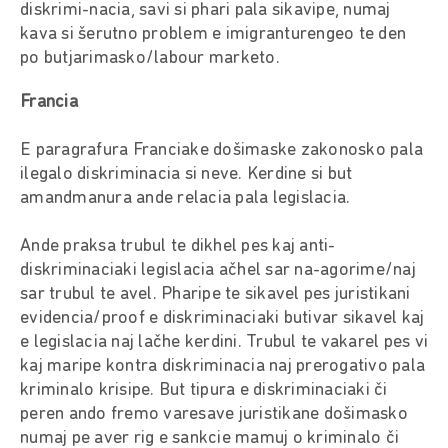
diskrimi-nacia, savi si phari pala sikavipe, numaj
kava si šerutno problem e imigranturengeo te den
po butjarimasko/labour marketo.
Francia
E paragrafura Franciake došimaske zakonosko pala
ilegalo diskriminacia si neve. Kerdine si but
amandmanura ande relacia pala legislacia.
Ande praksa trubul te dikhel pes kaj anti-
diskriminaciaki legislacia ačhel sar na-agorime/naj
sar trubul te avel. Pharipe te sikavel pes juristikani
evidencia/proof e diskriminaciaki butivar sikavel kaj
e legislacia naj lačhe kerdini. Trubul te vakarel pes vi
kaj maripe kontra diskriminacia naj prerogativo pala
kriminalo krisipe. But tipura e diskriminaciaki či
peren ando fremo varesave juristikane došimasko
numaj pe aver rig e sankcie mamuj o kriminalo či