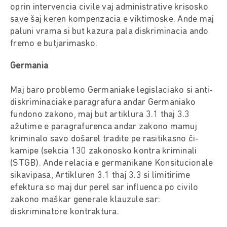
oprin intervencia civile vaj administrative krisosko
save šaj keren kompenzacia e viktimoske. Ande maj
paluni vrama si but kazura pala diskriminacia ando
fremo e butjarimasko.
Germania
Maj baro problemo Germaniake legislaciako si anti-
diskriminaciake paragrafura andar Germaniako
fundono zakono, maj but artiklura 3.1 thaj 3.3
ažutime e paragrafurenca andar zakono mamuj
kriminalo savo došarel tradite pe rasitikasno či-
kamipe (sekcia 130 zakonosko kontra kriminali
(STGB). Ande relacia e germanikane Konsitucionale
sikavipasa, Artikluren 3.1 thaj 3.3 si limitirime
efektura so maj dur perel sar influenca po civilo
zakono maškar generale klauzule sar:
diskriminatore kontraktura.