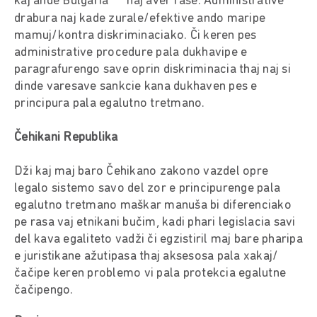
kaj ande Bulgaria
naj aver rase. Administrative
drabura naj kade zurale/efektive ando maripe
mamuj/kontra diskriminaciako. Či keren pes
administrative procedure pala dukhavipe e
paragrafurengo save oprin diskriminacia thaj naj si
dinde varesave sankcie kana dukhaven pes e
principura pala egalutno tretmano.
Čehikani Republika
Dži kaj maj baro Čehikano zakono vazdel opre
legalo sistemo savo del zor e principurenge pala
egalutno tretmano maškar manuša bi diferenciako
pe rasa vaj etnikani bučim, kadi phari legislacia savi
del kava egaliteto vadži či egzistiril maj bare pharipa
e juristikane ažutipasa thaj aksesosa pala xakaj/
čačipe keren problemo vi pala protekcia egalutne
čačipengo.