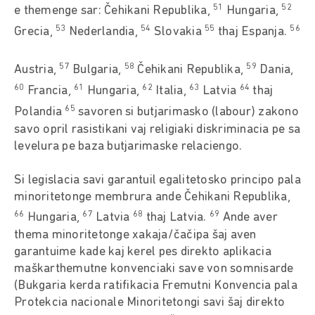
51
52
e themenge sar: Čehikani Republika,
Hungaria,
53
54
55
56
Grecia,
Nederlandia,
Slovakia
thaj Espanja.
57
58
59
Austria,
Bulgaria,
Čehikani Republika,
Dania,
60
61
62
63
64
Francia,
Hungaria,
Italia,
Latvia
thaj
65
Polandia
savoren si butjarimasko (labour) zakono
savo opril rasistikani vaj religiaki diskriminacia pe sa
levelura pe baza butjarimaske relaciengo.
Si legislacia savi garantuil egalitetosko principo pala
minoritetonge membrura ande Čehikani Republika,
66
67
68
69
Hungaria,
Latvia
thaj Latvia.
Ande aver
thema minoritetonge xakaja/čačipa šaj aven
garantuime kade kaj kerel pes direkto aplikacia
maškarthemutne konvenciaki save von somnisarde
(Bukgaria kerda ratifikacia Fremutni Konvencia pala
Protekcia nacionale Minoritetongi savi šaj direkto