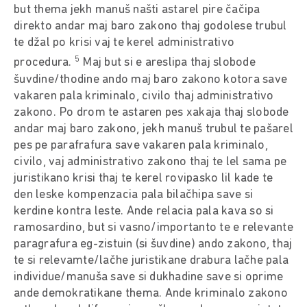
but thema jekh manuš našti astarel pire čačipa
direkto andar maj baro zakono thaj godolese trubul
te džal po krisi vaj te kerel administrativo
5
procedura.
Maj but si e areslipa thaj slobode
šuvdine/thodine ando maj baro zakono kotora save
vakaren pala kriminalo, civilo thaj administrativo
zakono. Po drom te astaren pes xakaja thaj slobode
andar maj baro zakono, jekh manuš trubul te pašarel
pes pe parafrafura save vakaren pala kriminalo,
civilo, vaj administrativo zakono thaj te lel sama pe
juristikano krisi thaj te kerel rovipasko lil kade te
den leske kompenzacia pala bilačhipa save si
kerdine kontra leste. Ande relacia pala kava so si
ramosardino, but si vasno/importanto te e relevante
paragrafura eg-zistuin (si šuvdine) ando zakono, thaj
te si relevamte/lačhe juristikane drabura lačhe pala
individue/manuša save si dukhadine save si oprime
ande demokratikane thema. Ande kriminalo zakono