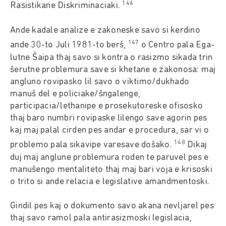
146
Rasistikane Diskriminaciaki.
Ande kadale analize e zakoneske savo si kerdino
147
ande 30-to Juli 1981-to berš,
o Centro pala Ega-
lutne Šaipa thaj savo si kontra o rasizmo sikada trin
šerutne problemura save si khetane e zakonosa: maj
angluno rovipasko lil savo o viktimo/dukhado
manuš del e policiake/šngalenge,
participacia/lethanipe e prosekutoreske ofisosko
thaj baro numbri rovipaske lilengo save agorin pes
kaj maj palal cirden pes andar e procedura, sar vi o
148
problemo pala sikavipe varesave došako.
Dikaj
duj maj anglune problemura roden te paruvel pes e
manušengo mentaliteto thaj maj bari voja e krisoski
o trito si ande relacia e legislative amandmentoski.
Gindil pes kaj o dokumento savo akana nevljarel pes
thaj savo ramol pala antirasizmoski legislacia,