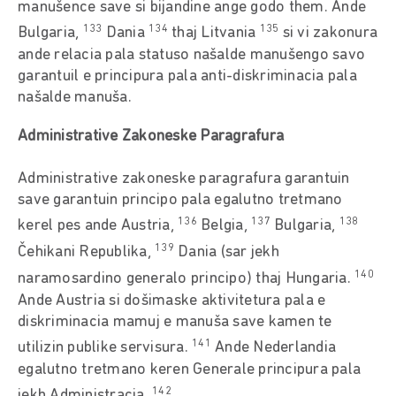
manušence save si bijandine ange godo them. Ande
133
134
135
Bulgaria,
Dania
thaj Litvania
si vi zakonura
ande relacia pala statuso našalde manušengo savo
garantuil e principura pala anti-diskriminacia pala
našalde manuša.
Administrative Zakoneske Paragrafura
Administrative zakoneske paragrafura garantuin
save garantuin principo pala egalutno tretmano
136
137
138
kerel pes ande Austria,
Belgia,
Bulgaria,
139
Čehikani Republika,
Dania (sar jekh
140
naramosardino generalo principo) thaj Hungaria.
Ande Austria si došimaske aktivitetura pala e
diskriminacia mamuj e manuša save kamen te
141
utilizin publike servisura.
Ande Nederlandia
egalutno tretmano keren Generale principura pala
142
jekh Administracia.