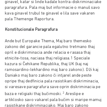
ginavel, katar si linde kadale kontra-diskriminaciake
paragrafura. Pala maj but informacie o manuš savo
kava ginavel trubul te ginavel e lila save vakaren
pala Themenge Raportura.
Konstitucionale Paragrafura
Ande but Europake Thema, Maj baro themesko
zakono del garancie pala egalutno tretmano thaj
opril e diskriminacia ande relacia e rasasa thaj
etnicite-tosa, naciasa thaj religiasa.1 Speciale
kazura si Čehikane Republika, thaj UK (kaj naj
ramosardino-lekhardino maj baro zakono). Dži kaj
Daniako maj baro zakono či intjarel ande peste
opripe thaj dedfinicia pala rasistikani diskriminacia,
si varesave paragrafura save oprin diskriminacia pe
2
baza e religiaki thaj bučimoski.
Areslipe e
artiklosko savo vakarel pala bučim si maripe mamuj
rasistikane diskriminaciako. Maj baro zakono