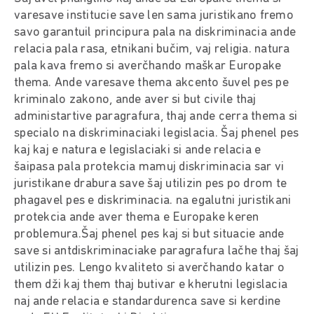
varesave institucie save len sama juristikano fremo
savo garantuil principura pala na diskriminacia ande
relacia pala rasa, etnikani bučim, vaj religia. natura
pala kava fremo si averčhando maškar Europake
thema. Ande varesave thema akcento šuvel pes pe
kriminalo zakono, ande aver si but civile thaj
administartive paragrafura, thaj ande cerra thema si
specialo na diskriminaciaki legislacia. Šaj phenel pes
kaj kaj e natura e legislaciaki si ande relacia e
šaipasa pala protekcia mamuj diskriminacia sar vi
juristikane drabura save šaj utilizin pes po drom te
phagavel pes e diskriminacia. na egalutni juristikani
protekcia ande aver thema e Europake keren
problemura.Šaj phenel pes kaj si but situacie ande
save si antdiskriminaciake paragrafura lačhe thaj šaj
utilizin pes. Lengo kvaliteto si averčhando katar o
them dži kaj them thaj butivar e kherutni legislacia
naj ande relacia e standardurenca save si kerdine