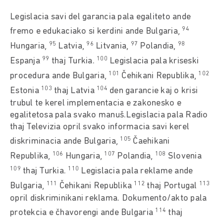
Legislacia savi del garancia pala egaliteto ande
94
fremo e edukaciako si kerdini ande Bulgaria,
95
96
97
98
Hungaria,
Latvia,
Litvania,
Polandia,
99
100
Espanja
thaj Turkia.
Legislacia pala kriseski
101
102
procedura ande Bulgaria,
Čehikani Republika,
103
104
Estonia
thaj Latvia
den garancie kaj o krisi
trubul te kerel implementacia e zakonesko e
egalitetosa pala svako manuš.Legislacia pala Radio
thaj Televizia opril svako informacia savi kerel
105
diskriminacia ande Bulgaria,
Čaehikani
106
107
108
Republika,
Hungaria,
Polandia,
Slovenia
109
110
thaj Turkia.
Legislacia pala reklame ande
111
112
113
Bulgaria,
Čehikani Republika
thaj Portugal
opril diskriminikani reklama. Dokumento/akto pala
114
protekcia e čhavorengi ande Bulgaria
thaj