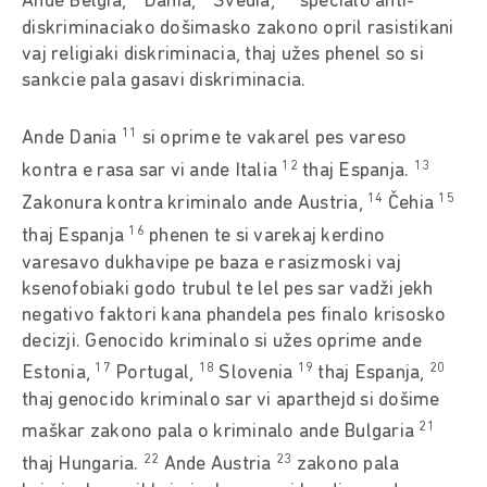
Ande Belgia,
Dania,
Švedia,
specialo anti-
diskriminaciako došimasko zakono opril rasistikani
vaj religiaki diskriminacia, thaj užes phenel so si
sankcie pala gasavi diskriminacia.
11
Ande Dania
si oprime te vakarel pes vareso
12
13
kontra e rasa sar vi ande Italia
thaj Espanja.
14
15
Zakonura kontra kriminalo ande Austria,
Čehia
16
thaj Espanja
phenen te si varekaj kerdino
varesavo dukhavipe pe baza e rasizmoski vaj
ksenofobiaki godo trubul te lel pes sar vadži jekh
negativo faktori kana phandela pes finalo krisosko
decizji. Genocido kriminalo si užes oprime ande
17
18
19
20
Estonia,
Portugal,
Slovenia
thaj Espanja,
thaj genocido kriminalo sar vi aparthejd si došime
21
maškar zakono pala o kriminalo ande Bulgaria
22
23
thaj Hungaria.
Ande Austria
zakono pala