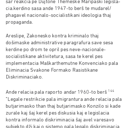
sar reakcia pe Dujtone Themeske Maripaski legisla-
cia.kerdino sasa ande 1947-to berš te mudarel/
phagavel nacionalo-socialistikani ideologia thaj
propaganda.
Areslipe, Zakonesko kontra kriminalo thaj
došimaske administrative paragrafura save sesa
kerdine po drom te opril pes neve-nacionale-
socialistikane aktivitetura, sasa te kerel pes
implementacia Maškarthemutne Konvenciako pala
Eliminacia Svakone Formako Rasistikane
Diskriminaciako.
144
Ande relacia pala raporto andar 1960-to berš
"Legale restrikcie pala imigrantura ande relacia pala
butjarimasko than thaj butjarimasko Konzilo si kade
zurale kaj šaj kerel pes diskusia kaj e legislacia
kontra informalo diskriminacia šaj avel varesavo
subjekto dži kaj o sistemo pala legalo diskriminacia