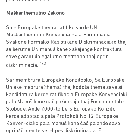
Maškarthemutno Zakono
Sa e Europake thema ratifikuisarde UN
Maškarthemutni Konvencia Pala Elimionacia
Svakone Formako Rasistikane Diskriminaciako thaj
sa šerutne UN manušikane xakajenge kontraktura
save garantuin egalutno tretmano thaj oprin
143
diskriminacia.
Sar membrura Europake Konzilosko, Sa Europake
Uniake mebrura(thema) thaj kodola thema save si
kandidatura kerde ratifikacia Europake Konvenciaki
pala Manušikane čačipa/xakaja thaj Fundamentale
Slobode. Ande 2000-to berš Europako Konzilo
kerda adoptacia pala Protokoli No.12 Europake
Konven-ciako pala manušikane čačipa ande savo
oprin/či den te kerel pes diskriminacia. E