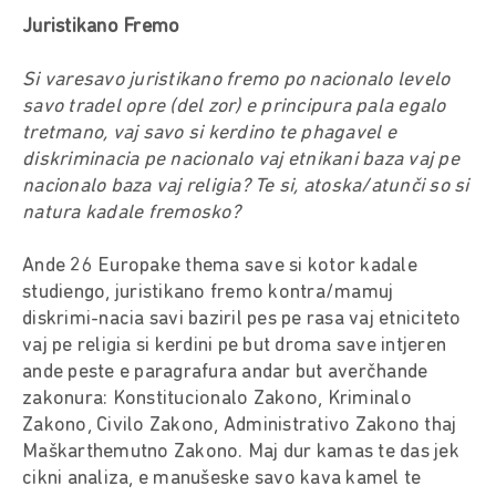
Juristikano Fremo
Si varesavo juristikano fremo po nacionalo levelo
savo tradel opre (del zor) e principura pala egalo
tretmano, vaj savo si kerdino te phagavel e
diskriminacia pe nacionalo vaj etnikani baza vaj pe
nacionalo baza vaj religia? Te si, atoska/atunči so si
natura kadale fremosko?
Ande 26 Europake thema save si kotor kadale
studiengo, juristikano fremo kontra/mamuj
diskrimi-nacia savi baziril pes pe rasa vaj etniciteto
vaj pe religia si kerdini pe but droma save intjeren
ande peste e paragrafura andar but averčhande
zakonura: Konstitucionalo Zakono, Kriminalo
Zakono, Civilo Zakono, Administrativo Zakono thaj
Maškarthemutno Zakono. Maj dur kamas te das jek
cikni analiza, e manušeske savo kava kamel te