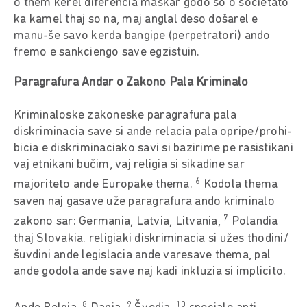
o them kerel diferencia maškar godo so o societato
ka kamel thaj so na, maj anglal deso došarel e
manu-še savo kerda bangipe (perpetratori) ando
fremo e sankciengo save egzistuin.
Paragrafura Andar o Zakono Pala Kriminalo
Kriminaloske zakoneske paragrafura pala
diskriminacia save si ande relacia pala opripe/prohi-
bicia e diskriminaciako savi si bazirime pe rasistikani
vaj etnikani bučim, vaj religia si sikadine sar
6
majoriteto ande Europake thema.
Kodola thema
saven naj gasave uže paragrafura ando kriminalo
7
zakono sar: Germania, Latvia, Litvania,
Polandia
thaj Slovakia. religiaki diskriminacia si užes thodini/
šuvdini ande legislacia ande varesave thema, pal
ande godola ande save naj kadi inkluzia si implicito.
8
9
10