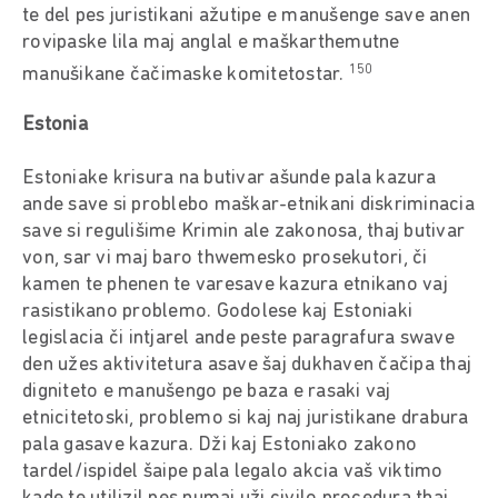
te del pes juristikani ažutipe e manušenge save anen
rovipaske lila maj anglal e maškarthemutne
150
manušikane čačimaske komitetostar.
Estonia
Estoniake krisura na butivar ašunde pala kazura
ande save si problebo maškar-etnikani diskriminacia
save si regulišime Krimin ale zakonosa, thaj butivar
von, sar vi maj baro thwemesko prosekutori, či
kamen te phenen te varesave kazura etnikano vaj
rasistikano problemo. Godolese kaj Estoniaki
legislacia či intjarel ande peste paragrafura swave
den užes aktivitetura asave šaj dukhaven čačipa thaj
digniteto e manušengo pe baza e rasaki vaj
etnicitetoski, problemo si kaj naj juristikane drabura
pala gasave kazura. Dži kaj Estoniako zakono
tardel/ispidel šaipe pala legalo akcia vaš viktimo