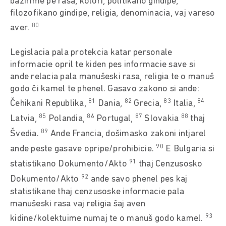
bazirime pe rasa, kolori, politikano gindipe,
filozofikano gindipe, religia, denominacia, vaj vareso
80
aver.
Legislacia pala protekcia katar personale
informacie opril te kiden pes informacie save si
ande relacia pala manušeski rasa, religia te o manuš
godo či kamel te phenel. Gasavo zakono si ande:
81
82
83
84
Čehikani Republika,
Dania,
Grecia,
Italia,
85
86
87
88
Latvia,
Polandia,
Portugal,
Slovakia
thaj
89
Švedia.
Ande Francia, došimasko zakoni intjarel
90
ande peste gasave opripe/prohibicie.
E Bulgaria si
91
statistikano Dokumento/Akto
thaj Cenzusosko
92
Dokumento/Akto
ande savo phenel pes kaj
statistikane thaj cenzusoske informacie pala
manušeski rasa vaj religia šaj aven
93
kidine/kolektuime numaj te o manuš godo kamel.